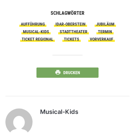
SCHLAGWÖRTER
AUFFÜHRUNG
IDAR-OBERSTEIN
JUBILÄUM
MUSICAL-KIDS
STADTTHEATER
TERMIN
TICKET REGIONAL
TICKETS
VORVERKAUF
DRUCKEN
Musical-Kids