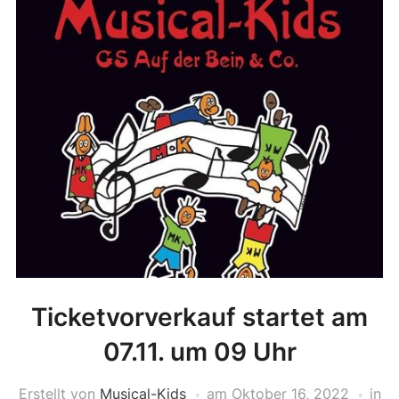
Ticketvorverkauf startet am
07.11. um 09 Uhr
Erstellt von
Musical-Kids
am
Oktober 16, 2022
in