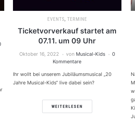
EVENTS
,
TERMINE
Ticketvorverkauf startet am
07.11. um 09 Uhr
0
Oktober 16, 2022
von
Musical-Kids
0
Kommentare
Ihr wollt bei unserem Jubiläumsmusical „20
N
Jahre Musical-Kids“ live dabei sein?
M
r
w
g
WEITERLESEN
K
J